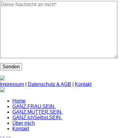
Impressum
|
Datenschutz & AGB
|
Kontakt
Home
GANZ.FRAU.SEIN.
GANZ.MUTTER.SEIN.
GANZ.IchSelbst.SEIN.
Über mich
Kontakt